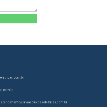
letricas.com.br
as.com.br
atendimento@limasolucoeseletricas.com.br