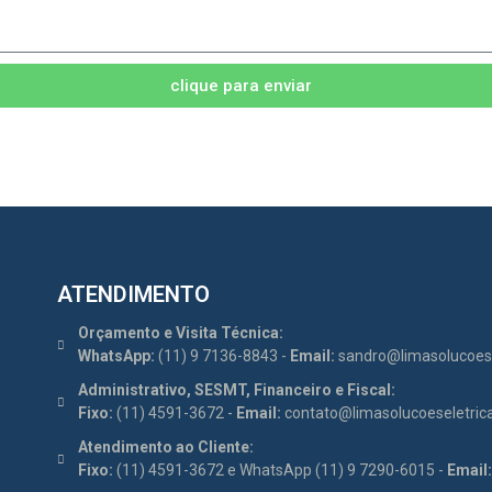
clique para enviar
ATENDIMENTO
Orçamento e Visita Técnica:
WhatsApp:
(11) 9 7136-8843 -
Email:
sandro@limasolucoese
Administrativo, SESMT, Financeiro e Fiscal:
Fixo:
(11) 4591-3672 -
Email:
contato@limasolucoeseletric
Atendimento ao Cliente:
Fixo:
(11) 4591-3672 e WhatsApp (11) 9 7290-6015 -
Email: