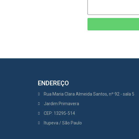
ENDEREÇO
Rua Maria Clara Almeida Santos, nº 92 - sala 5
Jardim Primavera
CEP: 13295-514
Itupeva / São Paulo