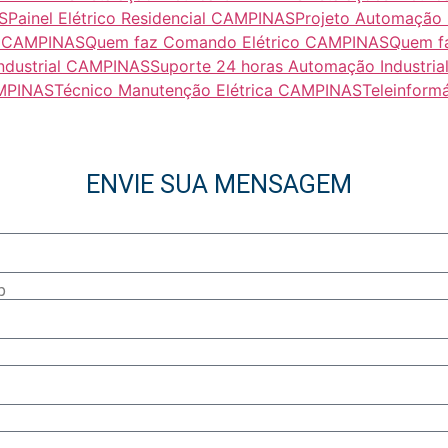
S
Painel Elétrico Residencial CAMPINAS
Projeto Automação 
al CAMPINAS
Quem faz Comando Elétrico CAMPINAS
Quem f
ndustrial CAMPINAS
Suporte 24 horas Automação Industri
AMPINAS
Técnico Manutenção Elétrica CAMPINAS
Teleinform
ENVIE SUA MENSAGEM
p