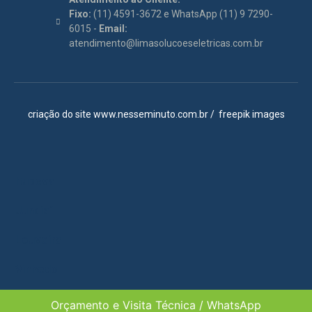
Fixo:
(11) 4591-3672 e WhatsApp (11) 9 7290-
6015 -
Email:
atendimento@limasolucoeseletricas.com.br
criação do site
www.nesseminuto.com.br
/
freepik images
Itupeva
Jundiaí
Louveira
Vinhedo
Campinas
Orçamento e Visita Técnica / WhatsApp