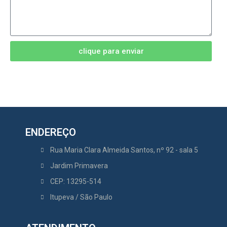
clique para enviar
ENDEREÇO
Rua Maria Clara Almeida Santos, nº 92 - sala 5
Jardim Primavera
CEP: 13295-514
Itupeva / São Paulo