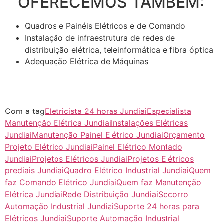
OFERECEMOS TAMBÉM:
Quadros e Painéis Elétricos e de Comando
Instalação de infraestrutura de redes de
distribuição elétrica, teleinformática e fibra óptica
Adequação Elétrica de Máquinas
Com a tag
Eletricista 24 horas Jundiai
Especialista
Manutenção Elétrica Jundiai
Instalações Elétricas
Jundiai
Manutenção Painel Elétrico Jundiai
Orçamento
Projeto Elétrico Jundiai
Painel Elétrico Montado
Jundiai
Projetos Elétricos Jundiai
Projetos Elétricos
prediais Jundiai
Quadro Elétrico Industrial Jundiai
Quem
faz Comando Elétrico Jundiai
Quem faz Manutenção
Elétrica Jundiai
Rede Distribuição Jundiai
Socorro
Automação Industrial Jundiai
Suporte 24 horas para
Elétricos Jundiai
Suporte Automação Industrial