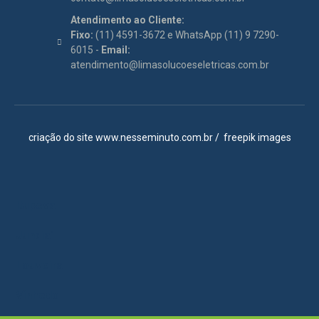
Atendimento ao Cliente:
Fixo:
(11) 4591-3672 e WhatsApp (11) 9 7290-
6015 -
Email:
atendimento@limasolucoeseletricas.com.br
criação do site
www.nesseminuto.com.br
/
freepik images
Itupeva
Jundiaí
Louveira
Vinhedo