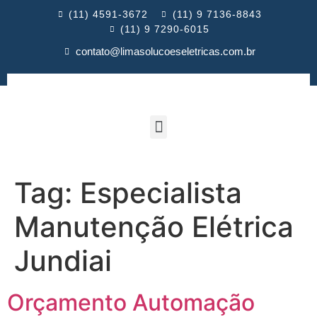
(11) 4591-3672
(11) 9 7136-8843
(11) 9 7290-6015
contato@limasolucoeseletricas.com.br
Tag:
Especialista
Manutenção Elétrica
Jundiai
Orçamento Automação