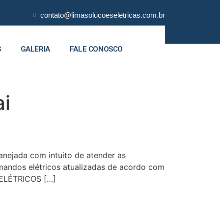
contato@limasolucoeseletricas.com.br
S
GALERIA
FALE CONOSCO
ai
ejada com intuito de atender as
omandos elétricos atualizadas de acordo com
 ELÉTRICOS […]