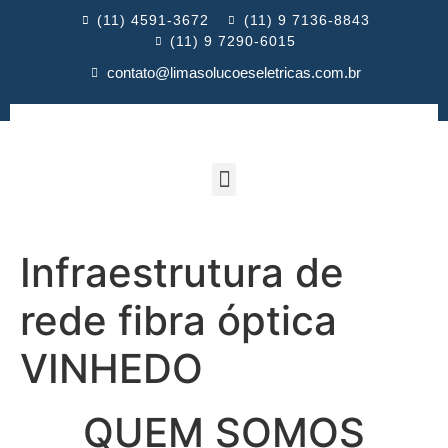
(11) 4591-3672
(11) 9 7136-8843
(11) 9 7290-6015
contato@limasolucoeseletricas.com.br
Infraestrutura de
rede fibra óptica
VINHEDO
QUEM SOMOS