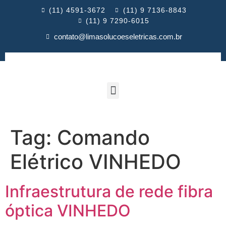
(11) 4591-3672
(11) 9 7136-8843
(11) 9 7290-6015
contato@limasolucoeseletricas.com.br
Tag:
Comando
Elétrico VINHEDO
Infraestrutura de rede fibra
óptica VINHEDO