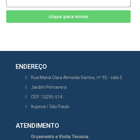
clique para enviar
ENDEREÇO
Rua Maria Clara Almeida Santos, nº 92 - sala 5
Jardim Primavera
CEP: 13295-514
Itupeva / São Paulo
ATENDIMENTO
Orçamento e Visita Técnica: