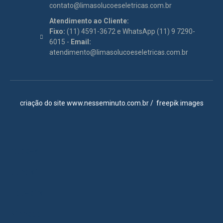
contato@limasolucoeseletricas.com.br
Atendimento ao Cliente:
Fixo:
(11) 4591-3672 e WhatsApp (11) 9 7290-
6015 -
Email:
atendimento@limasolucoeseletricas.com.br
criação do site
www.nesseminuto.com.br
/
freepik images
Itupeva
Jundiaí
Louveira
Vinhedo