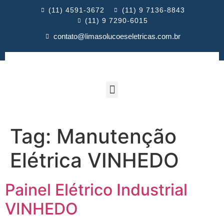
(11) 4591-3672
(11) 9 7136-8843
(11) 9 7290-6015
contato@limasolucoeseletricas.com.br
Tag:
Manutenção
Elétrica VINHEDO
Painel Elétrico Industrial
VINHEDO