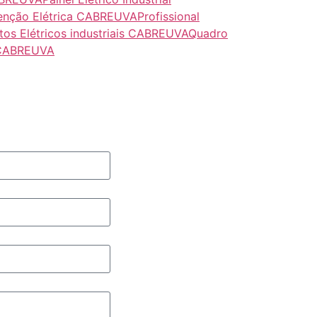
tenção Elétrica CABREUVA
Profissional
tos Elétricos industriais CABREUVA
Quadro
 CABREUVA