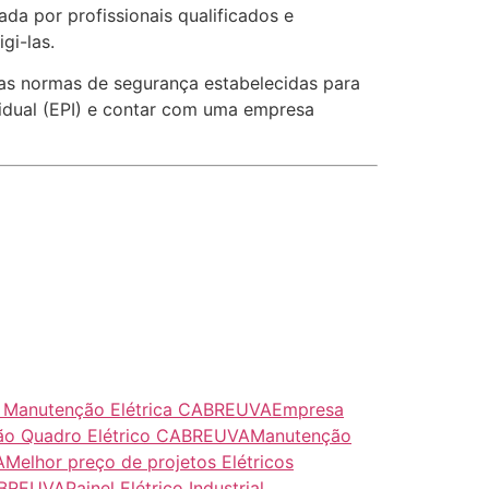
ada por profissionais qualificados e
gi-las.
r as normas de segurança estabelecidas para
vidual (EPI) e contar com uma empresa
 Manutenção Elétrica CABREUVA
Empresa
ção Quadro Elétrico CABREUVA
Manutenção
A
Melhor preço de projetos Elétricos
CABREUVA
Painel Elétrico Industrial