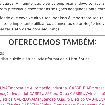
 outras. A manutenção elétrica empresarial deve ser realiz
 com precisão e encontrar as soluções adequadas para corri
idade que envolve alto risco, por isso é importante segui
isso, é importante utilizar equipamentos de proteção indi
alizar a atividade com segurança.
OFERECEMOS TAMBÉM:
ndo
distribuição elétrica, teleinformática e fibra óptica
EUVA
Empresa de Automação Industrial CABREUVA
Empresa
omação Industrial CABREUVA
Fibra Ótica CABREUVA
Instala
Elétrica CABREUVA
Manutenção Quadro Elétrico CABREUV
inel Elétrico CABREUVA
Painel Elétrico com Barramento 