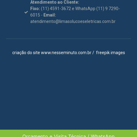
Atendimento ao Cliente:
Fixo:
(11) 4591-3672 e WhatsApp (11) 9 7290-
6015 -
Email:
atendimento@limasolucoeseletricas.com.br
criação do site
www.nesseminuto.com.br
/
freepik images
Itupeva
Jundiaí
Louveira
Vinhedo
Campinas
Orçamento e Visita Técnica / WhatsApp