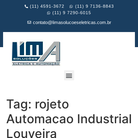
(11) 4591-3672
(11) 9 7136-8843
(11) 9 7290-6015
contato@limasolucoeseletricas.com.br
Tag:
rojeto
Automacao Industrial
Louveira