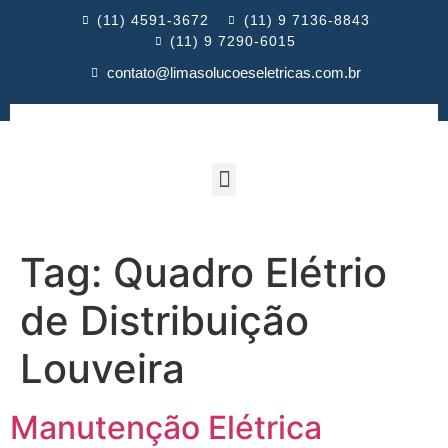
(11) 4591-3672
(11) 9 7136-8843
(11) 9 7290-6015
contato@limasolucoeseletricas.com.br
Tag:
Quadro Elétrio
de Distribuição
Louveira
Manutenção Elétrica