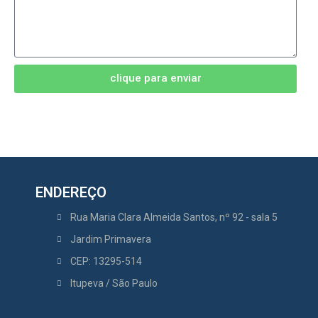
clique para enviar
ENDEREÇO
Rua Maria Clara Almeida Santos, nº 92 - sala 5
Jardim Primavera
CEP: 13295-514
Itupeva / São Paulo