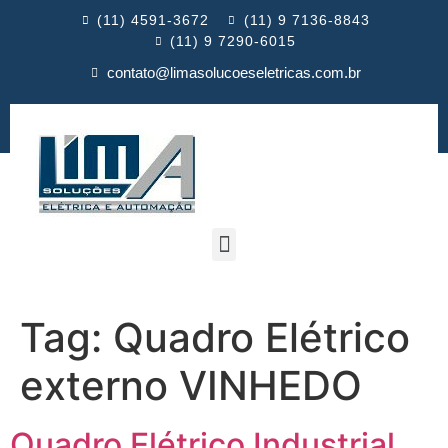
(11) 4591-3672
(11) 9 7136-8843
(11) 9 7290-6015
contato@limasolucoeseletricas.com.br
Tag:
Quadro Elétrico
externo VINHEDO
Quadro Elétrico Industrial