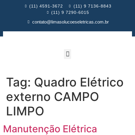
(11) 4591-3672
(11) 9 7136-8843
(11) 9 7290-6015
contato@limasolucoeseletricas.com.br
Tag:
Quadro Elétrico
externo CAMPO
LIMPO
Manutenção Elétrica