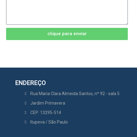
clique para enviar
ENDEREÇO
Rua Maria Clara Almeida Santos, nº 92 - sala 5
Jardim Primavera
CEP: 13295-514
Itupeva / São Paulo