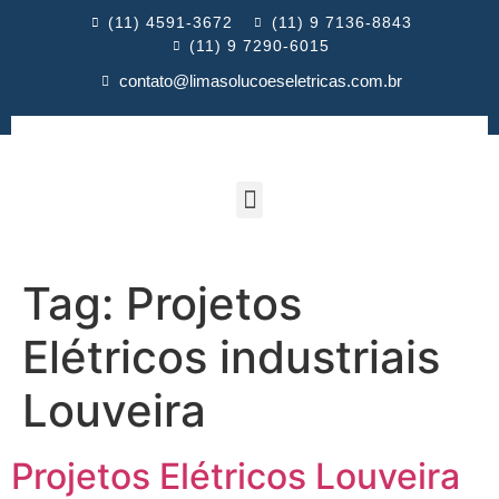
(11) 4591-3672
(11) 9 7136-8843
(11) 9 7290-6015
contato@limasolucoeseletricas.com.br
Tag:
Projetos
Elétricos industriais
Louveira
Projetos Elétricos Louveira