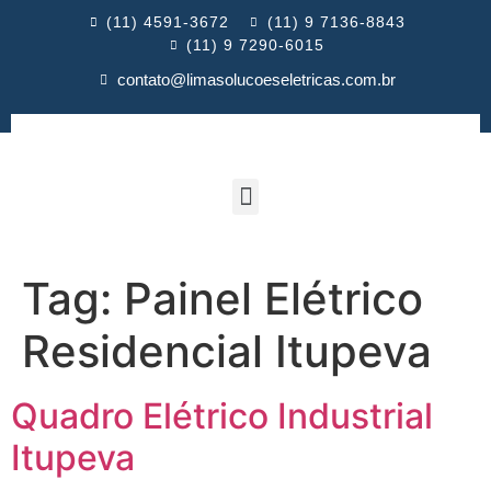
(11) 4591-3672
(11) 9 7136-8843
(11) 9 7290-6015
contato@limasolucoeseletricas.com.br
Tag:
Painel Elétrico
Residencial Itupeva
Quadro Elétrico Industrial
Itupeva