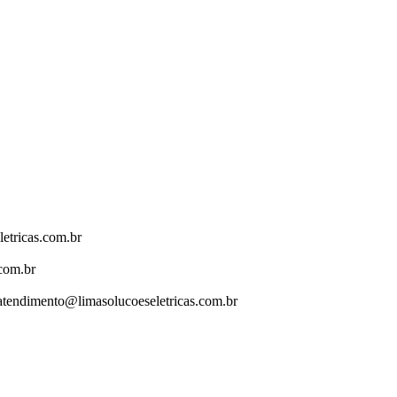
etricas.com.br
com.br
tendimento@limasolucoeseletricas.com.br
criação do site
www.nesseminuto.com.br
/
freepik images