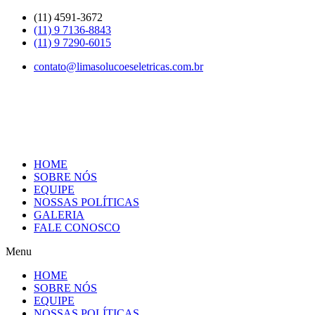
Skip
(11) 4591-3672
to
(11) 9 7136-8843
content
(11) 9 7290-6015
contato@limasolucoeseletricas.com.br
HOME
SOBRE NÓS
EQUIPE
NOSSAS POLÍTICAS
GALERIA
FALE CONOSCO
Menu
HOME
SOBRE NÓS
EQUIPE
NOSSAS POLÍTICAS