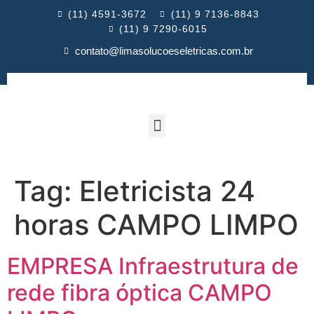
(11) 4591-3672
(11) 9 7136-8843
(11) 9 7290-6015
contato@limasolucoeseletricas.com.br
Tag:
Eletricista 24
horas CAMPO LIMPO
EMPRESA Infraestrutura de
rede fibra óptica CAMPO