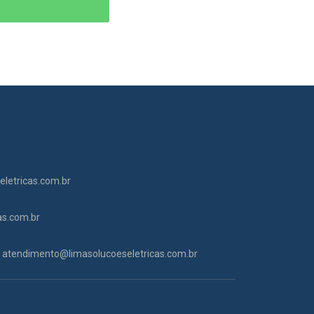
letricas.com.br
as.com.br
atendimento@limasolucoeseletricas.com.br