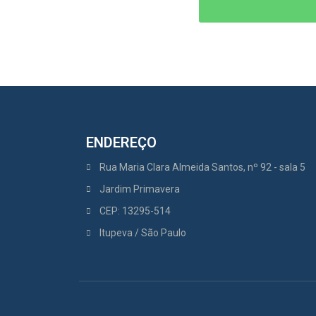
ENDEREÇO
Rua Maria Clara Almeida Santos, nº 92 - sala 5
Jardim Primavera
CEP: 13295-514
Itupeva / São Paulo