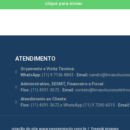
clique para enviar
ATENDIMENTO
Orçamento e Visita Técnica:
WhatsApp:
(11) 9 7136-8843 -
Email:
sandro@limasolucoese
Administrativo, SESMT, Financeiro e Fiscal:
Fixo:
(11) 4591-3672 -
Email:
contato@limasolucoeseletric
Atendimento ao Cliente:
Fixo:
(11) 4591-3672 e WhatsApp (11) 9 7290-6015 -
Email:
criação do site
www.nesseminuto.com.br
/
freepik images